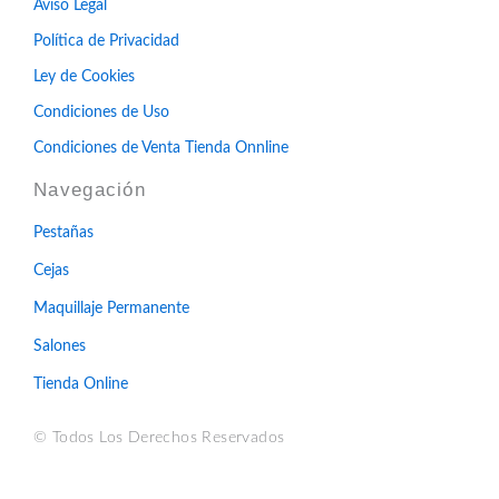
o
g
r
Aviso Legal
o
r
e
k
a
s
Política de Privacidad
-
m
t
f
-
Ley de Cookies
p
Condiciones de Uso
Condiciones de Venta Tienda Onnline
Navegación
Pestañas
Cejas
Maquillaje Permanente
Salones
Tienda Online
© Todos Los Derechos Reservados