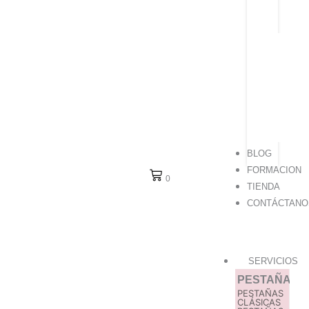
C
BLOG
FORMACION
0
TIENDA
CONTÁCTANO
SERVICIOS
PESTAÑAS
PESTAÑAS
CLÁSICAS