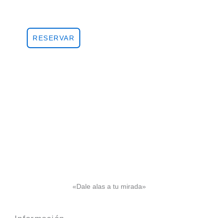
"dale alas a tu mirada"
RESERVAR
«Dale alas a tu mirada»