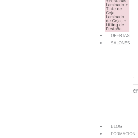
+Pestañas
Laminado +
Tinte de
Ceja
Laminado
de Cejas +
Lifting de
Pestaña
OFERTAS
SALONES
R
CIT
CI
C
BLOG
FORMACION