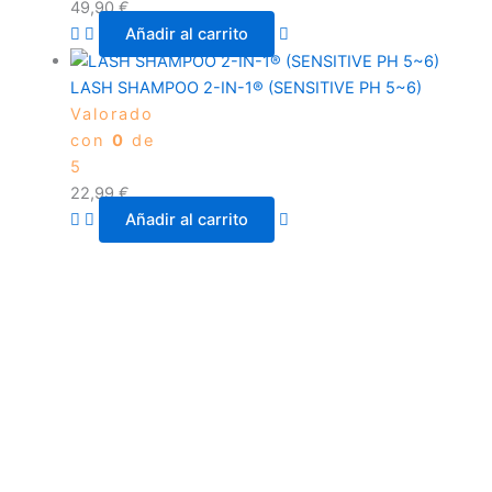
49,90
€
Añadir al carrito
LASH SHAMPOO 2-IN-1® (SENSITIVE PH 5~6)
Valorado
con
0
de
5
22,99
€
Añadir al carrito
antes y después