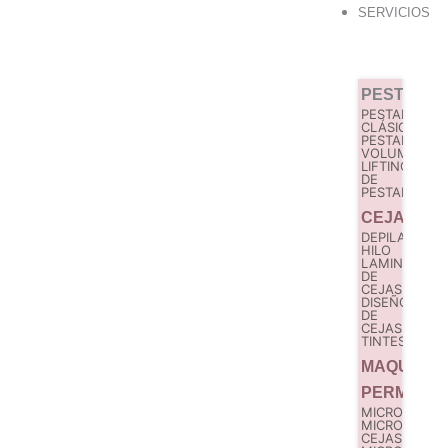
Ir
SERVICIOS
al
contenido
PESTAÑA
PESTAÑAS
CLÁSICAS
PESTAÑAS
VOLUMEN
LIFTING
DE
PESTAÑAS
CEJAS
DEPILACIÓN
HILO
LAMINADO
DE
CEJAS
DISEÑO
DE
CEJAS
TINTES
MAQUILLA
PERMANE
MICROBLADI
MICROPIGME
CEJAS