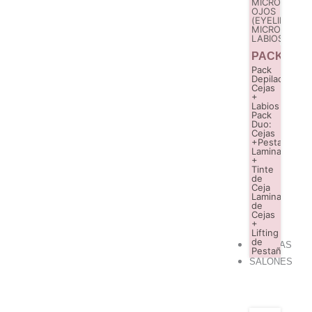
MICROPIGME
OJOS
(EYELINER)
MICROPIGME
LABIOS
PACKS
Pack
Depilación
Cejas
+
Labios
Pack
Duo:
Cejas
+Pestañas
Laminado
+
Tinte
de
Ceja
Laminado
de
Cejas
+
Lifting
de
OFERTAS
Pestaña
SALONES