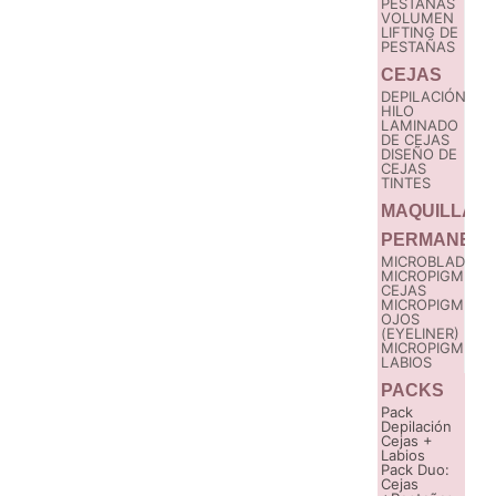
PESTAÑAS
VOLUMEN
LIFTING DE
PESTAÑAS
CEJAS
DEPILACIÓN
HILO
LAMINADO
DE CEJAS
DISEÑO DE
CEJAS
TINTES
MAQUILLAJ
PERMANENT
MICROBLADING
MICROPIGMENT
CEJAS
MICROPIGMENT
OJOS
(EYELINER)
MICROPIGMENT
LABIOS
PACKS
Pack
Depilación
Cejas +
Labios
Pack Duo:
Cejas